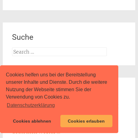
Suche
Search
for:
Cookies helfen uns bei der Bereitstellung
unserer Inhalte und Dienste. Durch die weitere
Nutzung der Webseite stimmen Sie der
Neueste Kommentare
Verwendung von Cookies zu.
Datenschutzerklärung
Ulrich Beck
zu
Was haben über zwei Jahre KI
mit uns gemacht?
Cookies ablehnen
Cookies erlauben
Herbert Müller
zu
Die 100 schwierigsten
deutschen Wörter …