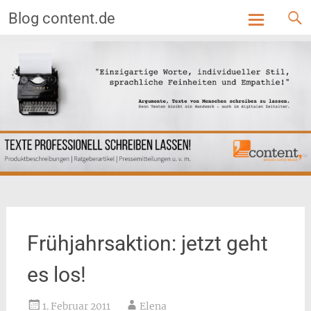
Blog content.de
Skip
to
content
Frühjahrsaktion: jetzt geht
es los!
1. Februar 2011
Elena