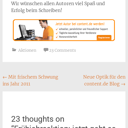
Wir wünschen allen Autoren viel Spaß und
Erfolg beim Schreiben!
Aktionen
23 Comments
Post
←
Mit frischem Schwung
Neue Optik für den
ins Jahr 2011
content.de Blog
→
navigation
23 thoughts on