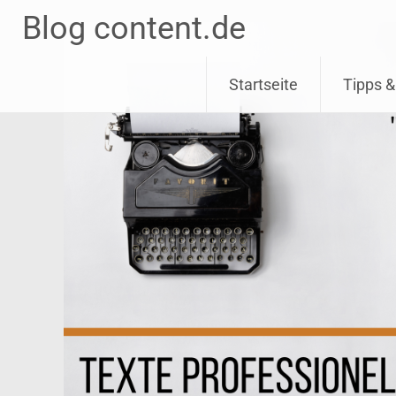
Blog content.de
Skip
Startseite
Tipps &
to
content