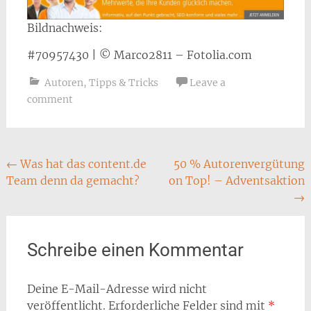
Bildnachweis:
#70957430 | © Marco2811 – Fotolia.com
Autoren
,
Tipps & Tricks
Leave a
comment
Post
←
Was hat das content.de
50 % Autorenvergütung
Team denn da gemacht?
on Top! – Adventsaktion
navigation
→
Schreibe einen Kommentar
Deine E-Mail-Adresse wird nicht
veröffentlicht.
Erforderliche Felder sind mit
*