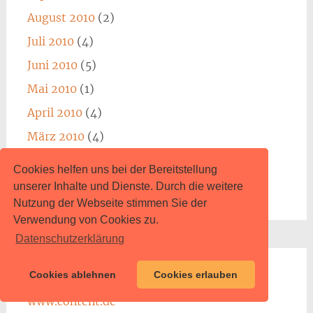
August 2010
(2)
Juli 2010
(4)
Juni 2010
(5)
Mai 2010
(1)
April 2010
(4)
März 2010
(4)
Februar 2010
(1)
Cookies helfen uns bei der Bereitstellung
Januar 2010
(1)
unserer Inhalte und Dienste. Durch die weitere
Nutzung der Webseite stimmen Sie der
Verwendung von Cookies zu.
Datenschutzerklärung
Cookies ablehnen
Cookies erlauben
Impressum
www.content.de