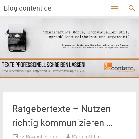
Blog content.de
Skip
to
content
Ratgebertexte – Nutzen
richtig kommunizieren …
22. November 2010
Marius Ahlers