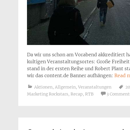
Da wir uns schon am Vorabend akkreditiert h
kultigen Veranstaltungsortes: Große Freiheit 
stand in der ersten Reihe und Robert Plant 
wir das content.de Banner aufhängen:
Read 
Aktionen
,
Allgemein
,
Veranstaltungen
20
Marketing Rockstars
,
Recap
,
RTB
3 Comment