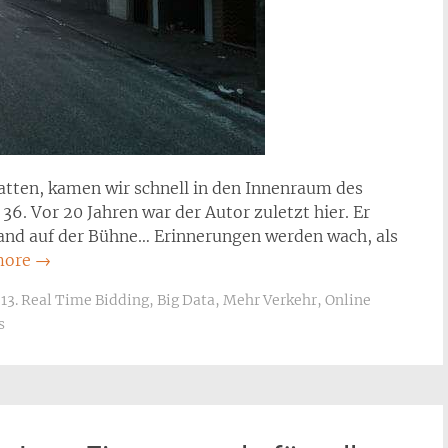
atten, kamen wir schnell in den Innenraum des
36. Vor 20 Jahren war der Autor zuletzt hier. Er
stand auf der Bühne… Erinnerungen werden wach, als
more
→
13. Real Time Bidding
,
Big Data
,
Mehr Verkehr
,
Online
s