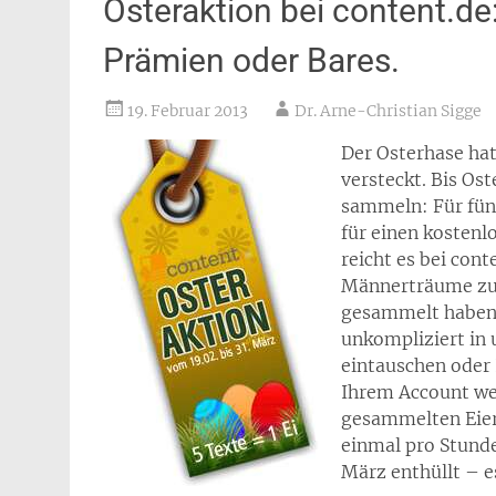
Osteraktion bei content.de:
Prämien oder Bares.
19. Februar 2013
Dr. Arne-Christian Sigge
Der Osterhase hat
versteckt. Bis Os
sammeln: Für fünf
für einen kostenl
reicht es bei con
Männerträume zu 
gesammelt haben,
unkompliziert in
eintauschen oder 
Ihrem Account wer
gesammelten Eier 
einmal pro Stunde
März enthüllt – e