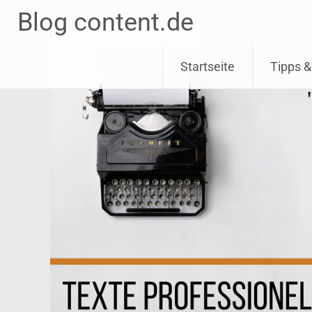
Blog content.de
Skip
Startseite
Tipps &
to
content