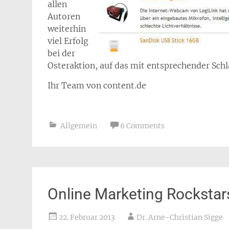
allen
Autoren
weiterhin
viel Erfolg
bei der
Osteraktion, auf das mit entsprechender Schl
Ihr Team von content.de
Allgemein
6 Comments
Online Marketing Rocksta
22. Februar 2013
Dr. Arne-Christian Sigge