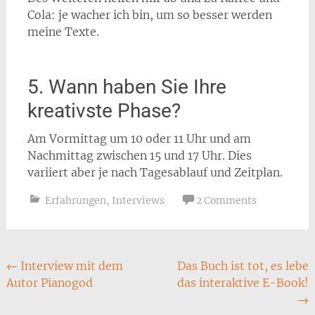
Cola: je wacher ich bin, um so besser werden
meine Texte.
5. Wann haben Sie Ihre
kreativste Phase?
Am Vormittag um 10 oder 11 Uhr und am
Nachmittag zwischen 15 und 17 Uhr. Dies
variiert aber je nach Tagesablauf und Zeitplan.
Erfahrungen
,
Interviews
2 Comments
Post
←
Interview mit dem
Das Buch ist tot, es lebe
Autor Pianogod
das interaktive E-Book!
navigation
→