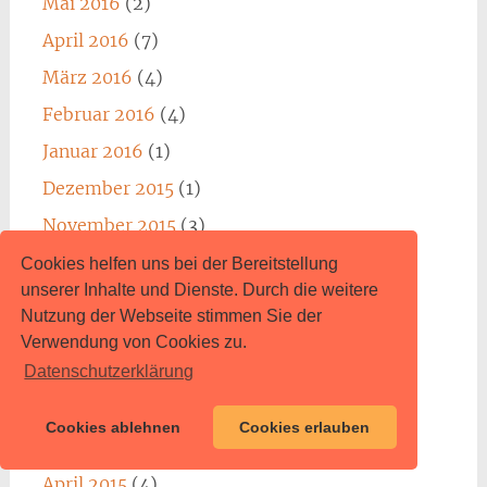
Mai 2016
(2)
April 2016
(7)
März 2016
(4)
Februar 2016
(4)
Januar 2016
(1)
Dezember 2015
(1)
November 2015
(3)
Oktober 2015
(2)
Cookies helfen uns bei der Bereitstellung
unserer Inhalte und Dienste. Durch die weitere
September 2015
(2)
Nutzung der Webseite stimmen Sie der
August 2015
(3)
Verwendung von Cookies zu.
Juli 2015
(4)
Datenschutzerklärung
Juni 2015
(1)
Cookies ablehnen
Cookies erlauben
Mai 2015
(2)
April 2015
(4)