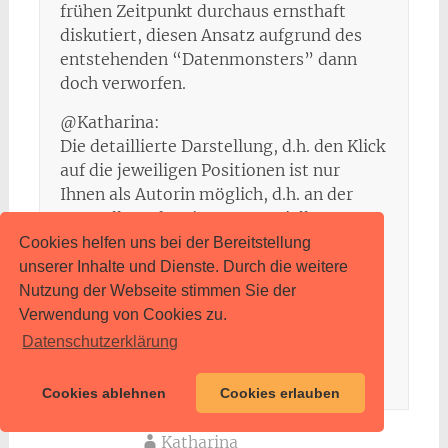
frühen Zeitpunkt durchaus ernsthaft
diskutiert, diesen Ansatz aufgrund des
entstehenden “Datenmonsters” dann
doch verworfen.
@Katharina:
Die detaillierte Darstellung, d.h. den Klick
auf die jeweiligen Positionen ist nur
Ihnen als Autorin möglich, d.h. an der
Darstellung für einen potenzieller
Auftraggeber ändert sich nichts. Die
Cookies helfen uns bei der Bereitstellung
1,22% ergibt sich aus der einfachen
unserer Inhalte und Dienste. Durch die weitere
Rechnung: 4*100/327 = 1,22%. Von 327
Nutzung der Webseite stimmen Sie der
Texten wurden 4 Texte bei
Verwendung von Cookies zu.
“Inhalt/Vorgabenerfüllung” mit der
Datenschutzerklärung
Bewertung “kleine Abstriche” bewertet.
Cookies ablehnen
Cookies erlauben
Katharina