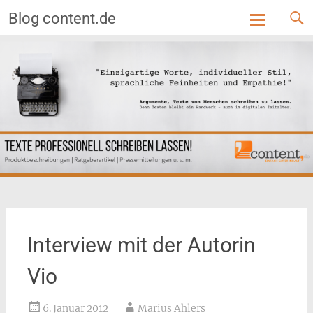
Blog content.de
Skip
to
content
Interview mit der Autorin
Vio
6. Januar 2012
Marius Ahlers