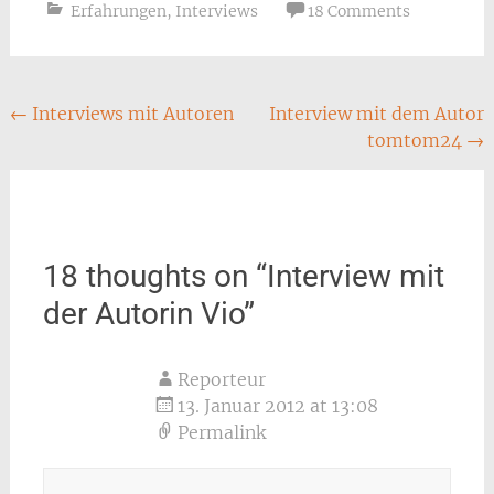
Erfahrungen
,
Interviews
18 Comments
Post
←
Interviews mit Autoren
Interview mit dem Autor
tomtom24
→
navigation
18 thoughts on “
Interview mit
der Autorin Vio
”
Reporteur
13. Januar 2012 at 13:08
Permalink