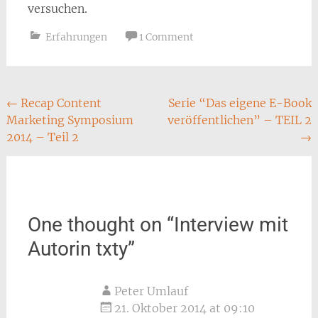
versuchen.
Erfahrungen
1 Comment
Post
←
Recap Content
Serie “Das eigene E-Book
Marketing Symposium
veröffentlichen” – TEIL 2
navigation
2014 – Teil 2
→
One thought on “
Interview mit
Autorin txty
”
Peter Umlauf
21. Oktober 2014 at 09:10