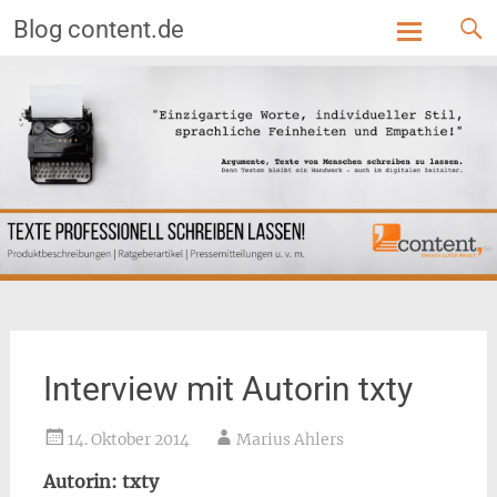
Blog content.de
Skip
to
content
Interview mit Autorin txty
14. Oktober 2014
Marius Ahlers
Autorin: txty