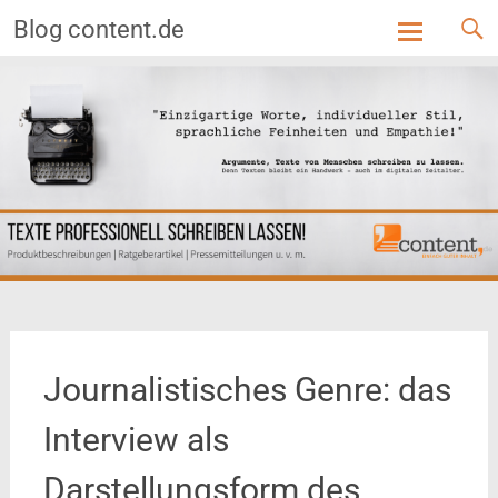
Blog content.de
Skip
to
content
Journalistisches Genre: das
Interview als
Darstellungsform des