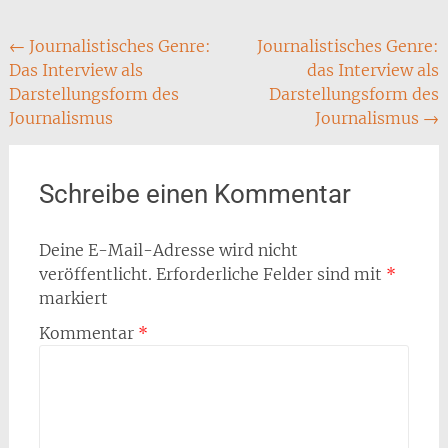
Post
←
Journalistisches Genre:
Journalistisches Genre:
Das Interview als
das Interview als
navigation
Darstellungsform des
Darstellungsform des
Journalismus
Journalismus
→
Schreibe einen Kommentar
Deine E-Mail-Adresse wird nicht
veröffentlicht.
Erforderliche Felder sind mit
*
markiert
Kommentar
*