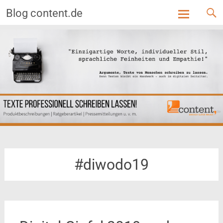
Blog content.de
Skip
to
content
#diwodo19