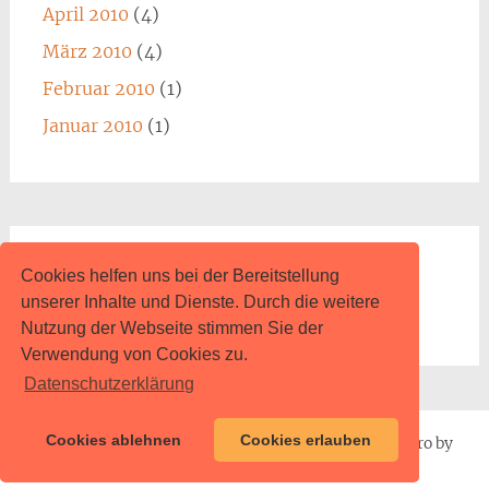
April 2010
(4)
März 2010
(4)
Februar 2010
(1)
Januar 2010
(1)
Impressum
Cookies helfen uns bei der Bereitstellung
unserer Inhalte und Dienste. Durch die weitere
www.content.de
Nutzung der Webseite stimmen Sie der
Verwendung von Cookies zu.
Datenschutzerklärung
Cookies ablehnen
Cookies erlauben
Proudly powered by
WordPress
| Theme: Radiate Pro by
ThemeGrill
.