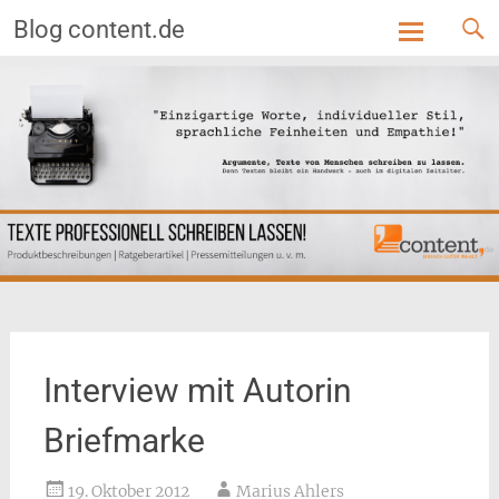
Blog content.de
Skip
to
content
Interview mit Autorin
Briefmarke
19. Oktober 2012
Marius Ahlers