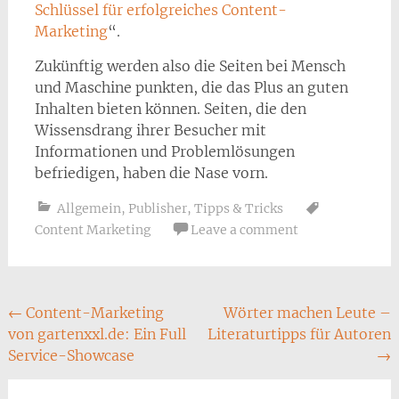
Schlüssel für erfolgreiches Content-
Marketing
“.
Zukünftig werden also die Seiten bei Mensch
und Maschine punkten, die das Plus an guten
Inhalten bieten können. Seiten, die den
Wissensdrang ihrer Besucher mit
Informationen und Problemlösungen
befriedigen, haben die Nase vorn.
Allgemein
,
Publisher
,
Tipps & Tricks
Content Marketing
Leave a comment
Post
←
Content-Marketing
Wörter machen Leute –
von gartenxxl.de: Ein Full
Literaturtipps für Autoren
navigation
Service-Showcase
→