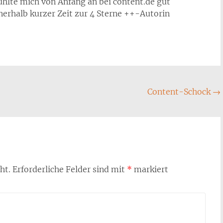
ühlte mich von Anfang an bei content.de gut
erhalb kurzer Zeit zur 4 Sterne ++-Autorin
Content-Schock
→
ht.
Erforderliche Felder sind mit
*
markiert