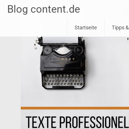
Blog content.de
Skip
Startseite
Tipps &
to
content