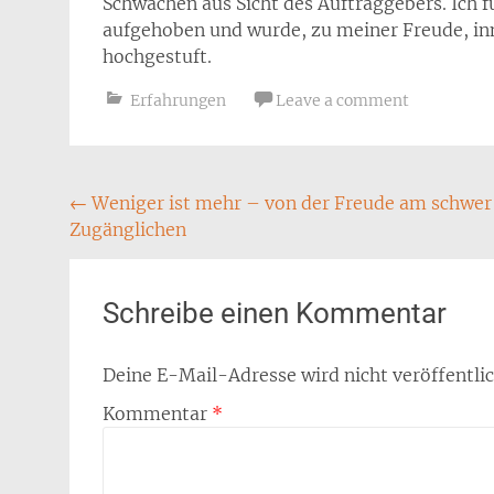
Schwächen aus Sicht des Auftraggebers. Ich f
aufgehoben und wurde, zu meiner Freude, inn
hochgestuft.
Erfahrungen
Leave a comment
Post
←
Weniger ist mehr – von der Freude am schwer
Zugänglichen
navigation
Schreibe einen Kommentar
Deine E-Mail-Adresse wird nicht veröffentlic
Kommentar
*