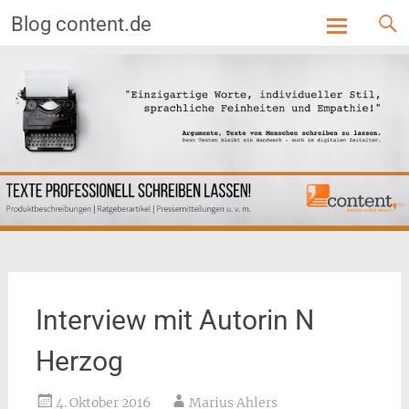
Blog content.de
Skip
to
content
Interview mit Autorin N
Herzog
4. Oktober 2016
Marius Ahlers