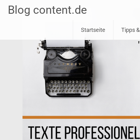
Blog content.de
Skip
Startseite
Tipps &
to
content