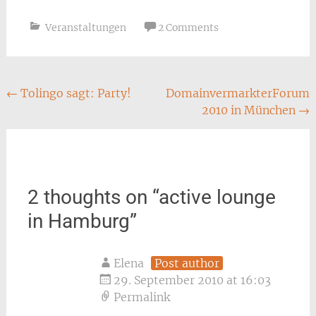
Veranstaltungen
2 Comments
Post
←
Tolingo sagt: Party!
DomainvermarkterForum
2010 in München
→
navigation
2 thoughts on “
active lounge
in Hamburg
”
Elena
Post author
29. September 2010 at 16:03
Permalink