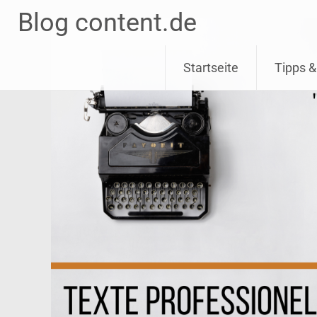
Blog content.de
Skip
Startseite
Tipps &
to
content