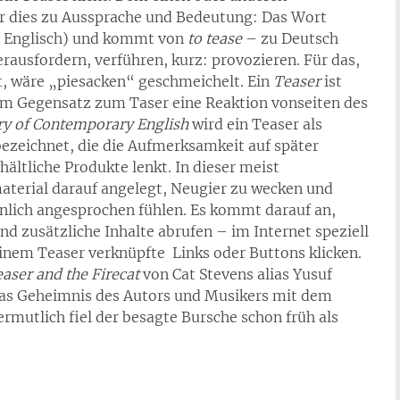
 dies zu Aussprache und Bedeutung: Das Wort
es Englisch) und kommt von
to tease
– zu Deutsch
herausfordern, verführen, kurz: provozieren. Für das,
et, wäre „piesacken“ geschmeichelt. Ein
Teaser
ist
 im Gegensatz zum Taser eine Reaktion vonseiten des
y of Contemporary English
wird ein Teaser als
bezeichnet, die die Aufmerksamkeit auf später
ältliche Produkte lenkt. In dieser meist
material darauf angelegt, Neugier zu wecken und
önlich angesprochen fühlen. Es kommt darauf an,
nd zusätzliche Inhalte abrufen – im Internet speziell
einem Teaser verknüpfte Links oder Buttons klicken.
aser and the Firecat
von Cat Stevens alias Yusuf
 das Geheimnis des Autors und Musikers mit dem
mutlich fiel der besagte Bursche schon früh als