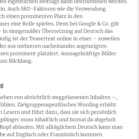
 des eigentlichen Beitrags kann übernommen werden.
sein. Auch SEO-Faktoren wie die Verwendung
rch einen prominenten Platz in den
er eine Rolle spielen. Denn bei Google & Co. gilt
“ – in sinngemäßer Übersetzung auf Deutsch das
fig ist der Teasertext online in einer – zuweilen
ider aus mehreren nacheinander angezeigten
sen prominent platziert. Aussagekräftige Bilder
um Blickfang.
ug
esehen von absichtlich weggelassenen Inhalten –,
fühlen. Zielgruppenspezifisches Wording erhöht
Lesern und führt dazu, dass sie sich persönlich
pfänger muss inhaltlich und formal da abgeholt
 Kopf ablaufen. Mit alltäglichem Deutsch kann man
üche auf Englisch oder Französisch kommen