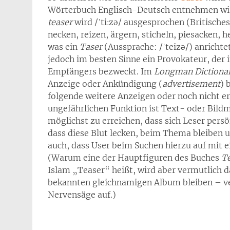
Wörterbuch Englisch-Deutsch entnehmen wir
teaser
wird /ˈtiːzə/ ausgesprochen (Britisch
necken, reizen, ärgern, sticheln, piesacken, 
was ein
Taser
(Aussprache: /ˈteizə/) anricht
jedoch im besten Sinne ein Provokateur, der
Empfängers bezweckt. Im
Longman Dictionar
Anzeige oder Ankündigung (
advertisement
) 
folgende weitere Anzeigen oder noch nicht erh
ungefährlichen Funktion ist Text- oder Bild
möglichst zu erreichen, dass sich Leser pers
dass diese Blut lecken, beim Thema bleiben u
auch, dass User beim Suchen hierzu auf mit 
(Warum eine der Hauptfiguren des Buches
Te
Islam „Teaser“ heißt, wird aber vermutlich
bekannten gleichnamigen Album bleiben – ver
Nervensäge auf.)