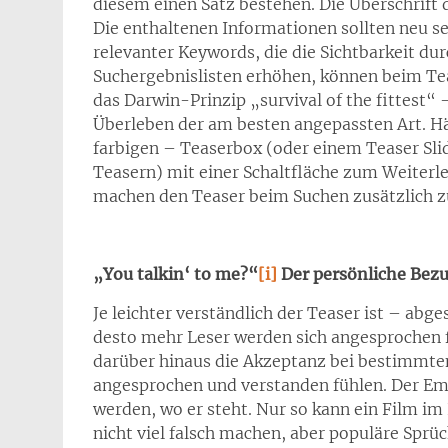
diesem einen Satz bestehen. Die Überschrift
Die enthaltenen Informationen sollten neu 
relevanter Keywords, die die Sichtbarkeit du
Suchergebnislisten erhöhen, können beim Teas
das Darwin-Prinzip „survival of the fittest
Überleben der am besten angepassten Art. Häu
farbigen – Teaserbox (oder einem Teaser Sl
Teasern) mit einer Schaltfläche zum Weiterle
machen den Teaser beim Suchen zusätzlich z
„You talkin‘ to me?“
[i]
Der persönliche Bez
Je leichter verständlich der Teaser ist – abg
desto mehr Leser werden sich angesprochen 
darüber hinaus die Akzeptanz bei bestimmten 
angesprochen und verstanden fühlen. Der Em
werden, wo er steht. Nur so kann ein Film im
nicht viel falsch machen, aber populäre Spr