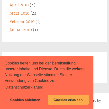
April 2010
(4)
März 2010
(4)
Februar 2010
(1)
Januar 2010
(1)
Impressum
Cookies helfen uns bei der Bereitstellung
unserer Inhalte und Dienste. Durch die weitere
www.content.de
Nutzung der Webseite stimmen Sie der
Verwendung von Cookies zu.
Datenschutzerklärung
Cookies ablehnen
Cookies erlauben
Proudly powered by
WordPress
| Theme: Radiate Pro by
ThemeGrill
.