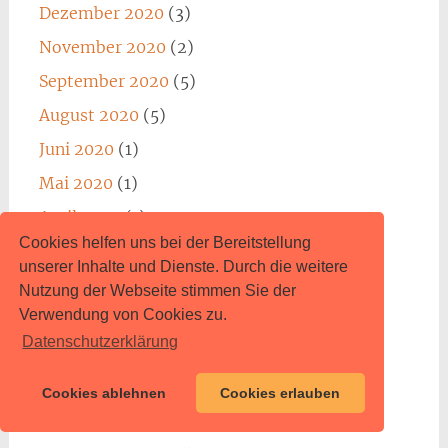
Dezember 2020
(3)
November 2020
(2)
September 2020
(5)
August 2020
(5)
Juni 2020
(1)
Mai 2020
(1)
April 2020
(1)
Cookies helfen uns bei der Bereitstellung
März 2020
(3)
unserer Inhalte und Dienste. Durch die weitere
Februar 2020
(1)
Nutzung der Webseite stimmen Sie der
Verwendung von Cookies zu.
Januar 2020
(2)
Datenschutzerklärung
Dezember 2019
(1)
November 2019
(2)
Cookies ablehnen
Cookies erlauben
Oktober 2019
(2)