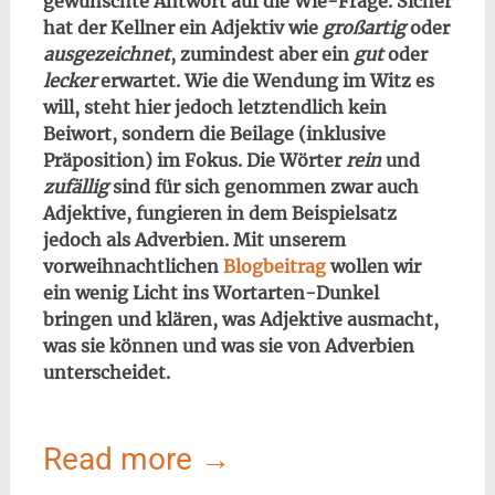
gewünschte Antwort auf die Wie-Frage. Sicher
hat der Kellner ein Adjektiv wie
großartig
oder
ausgezeichnet
, zumindest aber ein
gut
oder
lecker
erwartet. Wie die Wendung im Witz es
will, steht hier jedoch letztendlich kein
Beiwort, sondern die Beilage (inklusive
Präposition) im Fokus. Die Wörter
rein
und
zufällig
sind für sich genommen zwar auch
Adjektive, fungieren in dem Beispielsatz
jedoch als Adverbien. Mit unserem
vorweihnachtlichen
Blogbeitrag
wollen wir
ein wenig Licht ins Wortarten-Dunkel
bringen und klären, was Adjektive ausmacht,
was sie können und was sie von Adverbien
unterscheidet.
Read more
→