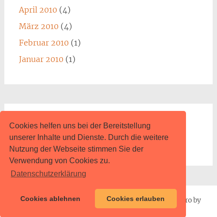
April 2010
(4)
März 2010
(4)
Februar 2010
(1)
Januar 2010
(1)
Impressum
Cookies helfen uns bei der Bereitstellung
unserer Inhalte und Dienste. Durch die weitere
www.content.de
Nutzung der Webseite stimmen Sie der
Verwendung von Cookies zu.
Datenschutzerklärung
Cookies ablehnen
Cookies erlauben
Proudly powered by
WordPress
| Theme: Radiate Pro by
ThemeGrill
.