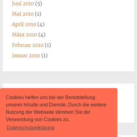
Juni 2010
(5)
Mai 2010
(1)
April 2010
(4)
März 2010
(4)
Februar 2010
(1)
Januar 2010
(1)
Impressum
Cookies helfen uns bei der Bereitstellung
unserer Inhalte und Dienste. Durch die weitere
www.content.de
Nutzung der Webseite stimmen Sie der
Verwendung von Cookies zu.
Datenschutzerklärung