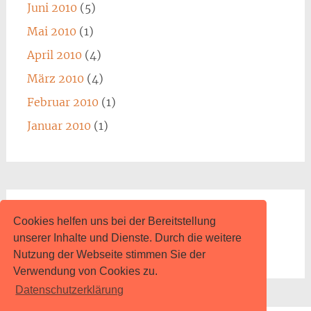
Juni 2010
(5)
Mai 2010
(1)
April 2010
(4)
März 2010
(4)
Februar 2010
(1)
Januar 2010
(1)
Impressum
Cookies helfen uns bei der Bereitstellung
unserer Inhalte und Dienste. Durch die weitere
www.content.de
Nutzung der Webseite stimmen Sie der
Verwendung von Cookies zu.
Datenschutzerklärung